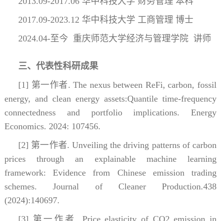
2013.09-2017.06 华中科技大学 财务管理 本科
2017.09-2023.12 华中科技大学 工商管理 博士
2024.04-至今 重庆师范大学经济与管理学院 讲师
三、代表性科研成果
[1] 第一作者. The nexus between ReFi, carbon, fossil
energy, and clean energy assets:Quantile time-frequency
connectedness and portfolio implications. Energy
Economics. 2024: 107456.
[2] 第一作者. Unveiling the driving patterns of carbon
prices through an explainable machine learning
framework: Evidence from Chinese emission trading
schemes. Journal of Cleaner Production.438
(2024):140697.
[3] 第一作者. Price elasticity of CO2 emission in