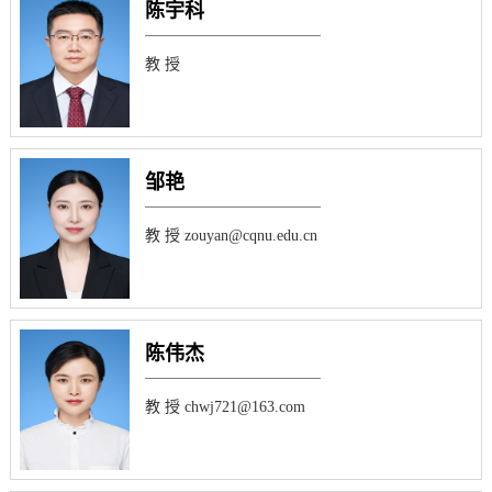
陈宇科
教 授
邹艳
教 授 zouyan@cqnu.edu.cn
陈伟杰
教 授 chwj721@163.com