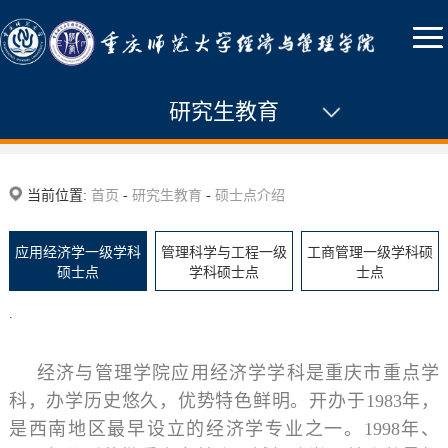
研究生教育
通知公告
当前位置:
首页
-
研究生教育
-
硕士点介绍
硕士点介绍
应用经济学一级学科
管理科学与工程一级
工商管理一级学科硕
学术型硕士
硕士点
学科硕士点
士点
专业学位硕士
.
导师名录
经济与管理学院应用经济学学科是重庆市重点学
教务管理
科，办学历史悠久，优势特色鲜明。开办于1983年，
是西南地区最早设立的经济学专业之一。1998年、
MBA案例