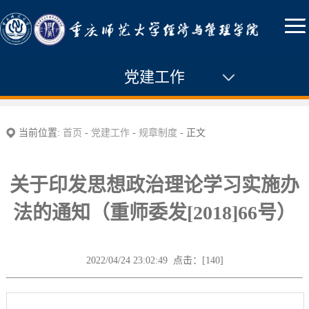
党建工作
党建动态
当前位置:
首页
-
党建工作
-
规章制度
- 正文
通知公告
关于印发思想政治理论学习实施办
组织机构
法的通知（重师委发[2018]66号）
组织发展
纪检工作
2022/04/24 23:02:49 点击：[
140
]
群团工作
专题学习