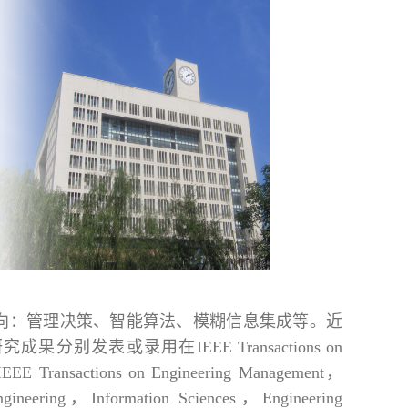
向：管理决策、智能算法、模糊信息集成等。近
发表或录用在IEEE Transactions on
，IEEE Transactions on Engineering Management，
Engineering，Information Sciences，Engineering