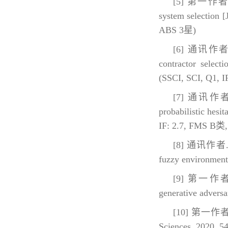
[5] 第一作者. Sup
system selection 
ABS 3星)
[6] 通讯作者. Evo
contractor select
(SSCI, SCI, Q1, 
[7] 通讯作者. Occ
probabilistic hesi
IF: 2.7, FMS B类
[8] 通讯作者. Evo
fuzzy environment 
[9] 第一作者. Tr
generative advers
[10] 第一作者. Gen
Sciences, 2020, 5