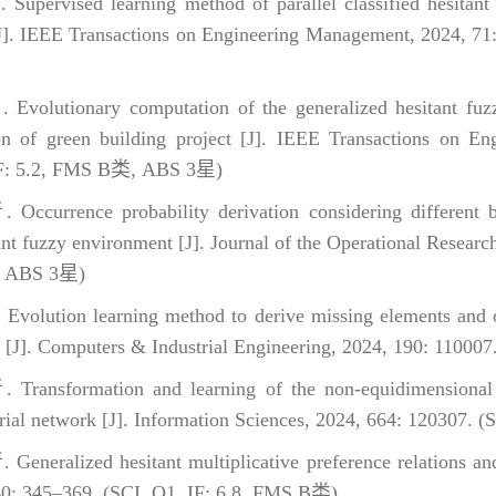
ervised learning method of parallel classified hesitant i
[J]. IEEE Transactions on Engineering Management, 2024, 7
lutionary computation of the generalized hesitant fuzzy 
ion of green building project [J]. IEEE Transactions on 
IF: 5.2, FMS B类, ABS 3星)
urrence probability derivation considering different be
tant fuzzy environment [J]. Journal of the Operational Resear
, ABS 3星)
lution learning method to derive missing elements and opt
[J]. Computers & Industrial Engineering, 2024, 190: 110007.
ansformation and learning of the non-equidimensional h
arial network [J]. Information Sciences, 2024, 664: 120307. 
eralized hesitant multiplicative preference relations and 
40: 345–369. (SCI, Q1, IF: 6.8, FMS B类)