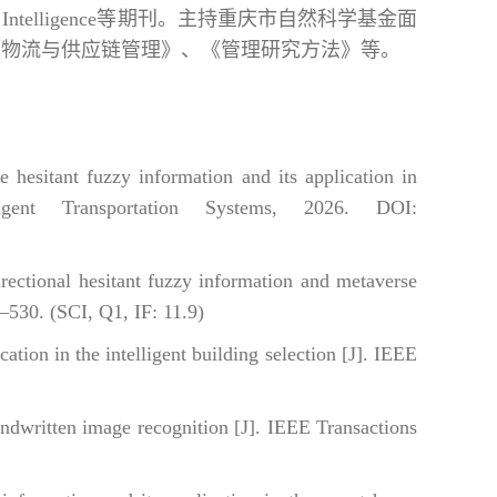
g，以及Applied Intelligence等期刊。主持重庆市自然科学基金面
《物流与供应链管理》、《管理研究方法》等。
sitant fuzzy information and its application in
gent Transportation Systems, 2026. DOI:
tional hesitant fuzzy information and metaverse
–530. (SCI, Q1, IF: 11.9)
on in the intelligent building selection [J]. IEEE
dwritten image recognition [J]. IEEE Transactions