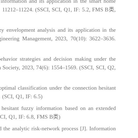
nformation and its application in the smart home
1: 11212–11224. (SSCI, SCI, Q1, IF: 5.2, FMS B类,
envelopment analysis and its application in the
Engineering Management, 2023, 70(10): 3622–3636.
havior strategies and decision making under the
ch Society, 2023, 74(6): 1554–1569. (SSCI, SCI, Q2,
imal classification under the connection hesitant
 (SCI, Q1, IF: 6.5)
esitant fuzzy information based on an extended
(SCI, Q1, IF: 6.8, FMS B类)
the analytic risk-network process [J]. Information