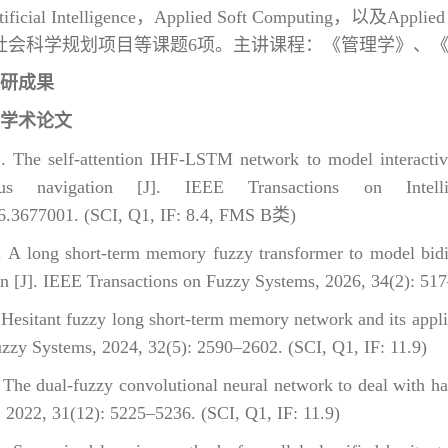
f Artificial Intelligence，Applied Soft Computin
社会科学规划项目等课题6项。主讲课程：《管理学》、
研成果
学术论文
 self-attention IHF-LSTM network to model interactive he
s navigation [J]. IEEE Transactions on Intelli
6.3677001. (SCI, Q1, IF: 8.4, FMS B类)
ong short-term memory fuzzy transformer to model bidirec
ion [J]. IEEE Transactions on Fuzzy Systems, 2026, 34(2): 517
tant fuzzy long short-term memory network and its applicati
uzzy Systems, 2024, 32(5): 2590–2602. (SCI, Q1, IF: 11.9)
 dual-fuzzy convolutional neural network to deal with han
 2022, 31(12): 5225–5236. (SCI, Q1, IF: 11.9)