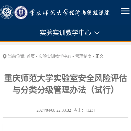
实验实训教学中心
中心简介
当前位置:
首页
-
实验实训教学中心
-
管理制度
- 正文
新闻通知
重庆师范大学实验室安全风险评估
管理制度
与分类分级管理办法（试行）
课程建设
实验室建设
2024/04/08 22:33:32 点击：[
123
]
教学运行
学科竞赛